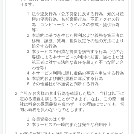
ります。
法令違反行為（公序良俗に反する行為、知的財産
権の侵害行為、名誉棄損行為、不正アクセス行
為、コンピュータ・ウイルスの作成・提供行為
等）
本規約に基づき生じた権利および義務を第三者に
移転、譲渡、貸与、担保設定その他の方法により
処分する行為
本サービスの円滑な提供を妨害する行為（他のお
客様による本サービスの利用の妨害、当社または
第三者に対する法的な責任を超えた不当な問い合
わせ等）
本サービス利用に際し虚偽の事実を申告する行為
本規約および個別規程に違反する行為
その他当社が不適切と判断する行為
当社がお客様の禁止行為を確認した場合、当社は以下に
定める措置を講じることができます。なお、この際、当
社は料金の返還義務を負わず、その理由についても一切
開示義務を負わないものとします。
会員資格のはく奪
本サービスの一時的または完全な利用停止