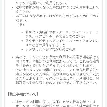
ソックスを履いてご利用ください。
途中で体調が悪くなった時にはすぐにご利用を中止して
ください。
以下のような行為は、けがのおそれがあるためおやめく
ださい。
（例）
装飾品（腕時計やネックレス、ブレスレット、ピ
アス、ヘアピン等）を装着してのご利用
アクティビティのプレイ中にスマートフォンやカ
メラなどの操作をすること
アメやガムを食べながらのご利用
当社は、エリアごとに所定の利用上の注意事項を設けて
おります。本施設のご利用にあたっては、これらの注意
事項を必ず遵守いただきますようお願いいたします。
その他スタッフの指示に従わない、または各利用規則の
違反が認められた場合、施設利用をお断りさせていただ
くことがあります。そのような場合でも、利用料金、登
録料等の返金は致しかねますので予めご了承ください。
【禁止事項について】
本サービス利用に際し、以下に定める行為を禁止しま
す。なお、当該行為に該当するか否かは当社の判断によ