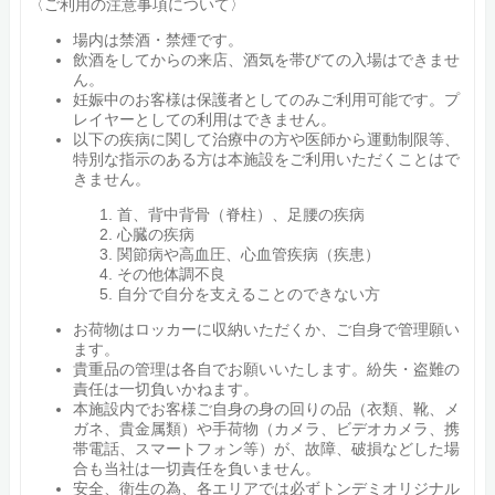
〈ご利用の注意事項について〉
場内は禁酒・禁煙です。
飲酒をしてからの来店、酒気を帯びての入場はできませ
ん。
妊娠中のお客様は保護者としてのみご利用可能です。プ
レイヤーとしての利用はできません。
以下の疾病に関して治療中の方や医師から運動制限等、
特別な指示のある方は本施設をご利用いただくことはで
きません。
首、背中背骨（脊柱）、足腰の疾病
心臓の疾病
関節病や高血圧、心血管疾病（疾患）
その他体調不良
自分で自分を支えることのできない方
お荷物はロッカーに収納いただくか、ご自身で管理願い
ます。
貴重品の管理は各自でお願いいたします。紛失・盗難の
責任は一切負いかねます。
本施設内でお客様ご自身の身の回りの品（衣類、靴、メ
ガネ、貴金属類）や手荷物（カメラ、ビデオカメラ、携
帯電話、スマートフォン等）が、故障、破損などした場
合も当社は一切責任を負いません。
安全、衛生の為、各エリアでは必ずトンデミオリジナル