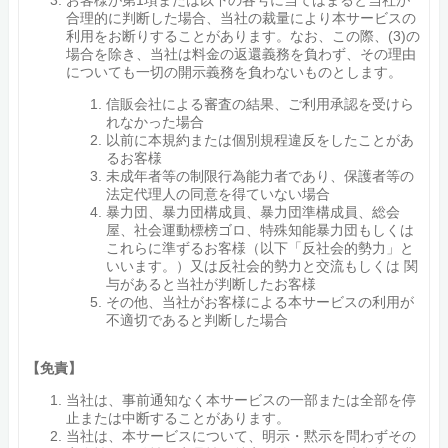
お客様が第1項または以下の各号に当てはまると当社が
合理的に判断した場合、当社の裁量により本サービスの
利用をお断りすることがあります。なお、この際、(3)の
場合を除き、当社は料金の返還義務を負わず、その理由
についても一切の開示義務を負わないものとします。
信販会社による審査の結果、ご利用承認を受けら
れなかった場合
以前に本規約または個別規程違反をしたことがあ
るお客様
未成年者等の制限行為能力者であり、保護者等の
法定代理人の同意を得ていない場合
暴力団、暴力団構成員、暴力団準構成員、総会
屋、社会運動標榜ゴロ、特殊知能暴力団もしくは
これらに準ずるお客様（以下「反社会的勢力」と
いいます。）又は反社会的勢力と交流もしくは 関
与があると当社が判断したお客様
その他、当社がお客様による本サービスの利用が
不適切であると判断した場合
【免責】
当社は、事前通知なく本サービスの一部または全部を停
止または中断することがあります。
当社は、本サービスについて、明示・黙示を問わずその