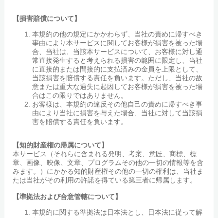
【損害賠償について】
本規約の他の規定にかかわらず、当社の責めに帰すべき
事由により本サービスに関してお客様が損害を被った場
合、当社は、当該本サービスについて、お客様に対し通
常直接発生すると考えられる損害の範囲に限定し、当社
に直接的または間接的に支払済みの金員を上限として、
当該損害を賠償する責任を負います。ただし、当社の故
意または重大な過失に起因してお客様が損害を被った場
合はこの限りではありません。
お客様は、本規約の違反その他自己の責めに帰すべき事
由により当社に損害を与えた場合、当社に対して当該損
害を賠償する責任を負います。
【知的財産権の帰属について】
本サービス（それらに含まれる発明、考案、意匠、商標、標
章、画像、映像、文章、プログラムその他の一切の情報等を含
みます。）にかかる知的財産権その他の一切の権利は、当社ま
たは当社がその利用の許諾を得ている第三者に帰属します。
【準拠法および合意管轄について】
本規約に関する準拠法は日本法とし、日本法に従って解