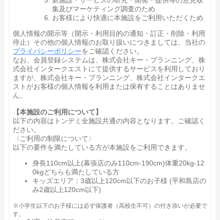
新施設・サービスの研究・開発・提供等の意見収
集及びマーケティング調査のため
お客様により快適に本施設をご利用いただくため
個人情報の開示等（開示・利用目的の通知・訂正・削除・利用
停止）その他の個人情報のお取り扱いにつきましては、当社の
プライバシーポリシー
をご確認ください。
なお、会員登録システムは、株式会社キー・プランニング、株
式会社インタークエストにて提供するサービスを利用しており
ますが、株式会社キー・プランニング、株式会社インタークエ
ストがお客様の個人情報を利用または保有することはありませ
ん。
【本施設のご利用について】
以下の内容はトンデミ全施設共通の内容となります。ご確認く
ださい。
〈ご利用の制限について〉
以下の要件を満たしている方が本施設をご利用できます。
身長110cm以上(幕張店のみ110cm-190cm)体重20kg-12
0kgどちらも満たしている方
キッズエリア：3歳以上120cm以下のお子様 (平和島店の
み2歳以上120cm以下)
※小学生以下のお子様には必ず保護者（高校生不可）の付き添いが必要で
す。