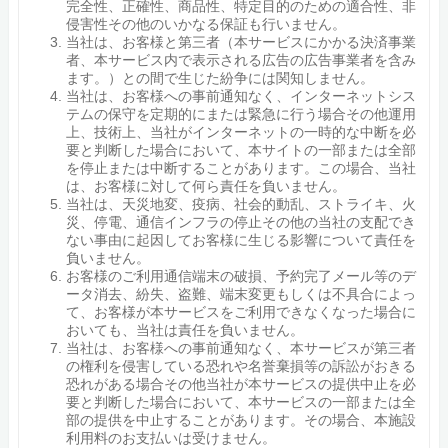
完全性、正確性、商品性、特定目的のための適合性、非
侵害性その他のいかなる保証も行いません。
当社は、お客様と第三者（本サービスにかかる決済事業
者、本サービス内で表示される広告の広告事業者を含み
ます。）との間で生じた紛争には関知しません。
当社は、お客様への事前通知なく、インターネットシス
テムの保守を定期的にまたは緊急に行う場合その他運用
上、技術上、当社がインターネットの一時的な中断を必
要と判断した場合において、本サイトの一部または全部
を停止または中断することがあります。この場合、当社
は、お客様に対して何ら責任を負いません。
当社は、天災地変、疫病、社会的動乱、ストライキ、火
災、停電、通信インフラの停止その他の当社の支配でき
ない事由に起因してお客様に生じる影響について責任を
負いません。
お客様のご利用通信端末の破損、予約完了メール等のデ
ータ消去、紛失、盗難、端末変更もしくは不具合によっ
て、お客様が本サービスをご利用できなくなった場合に
おいても、当社は責任を負いません。
当社は、お客様への事前通知なく、本サービスが第三者
の権利を侵害している恐れや名誉棄損等の訴訟がおきる
恐れがある場合その他当社が本サービスの提供中止を必
要と判断した場合において、本サービスの一部または全
部の提供を中止することがあります。その場合、本施設
利用料のお支払いは受けません。